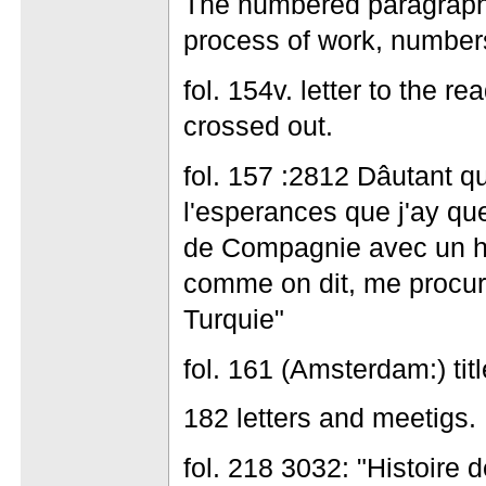
The numbered paragraphs
process of work, number
fol. 154v. letter to the r
crossed out.
fol. 157 :2812 Dâutant 
l'esperances que j'ay qu
de Compagnie avec un ho
comme on dit, me procur
Turquie"
fol. 161 (Amsterdam:) tit
182 letters and meetigs.
fol. 218 3032: "Histoire