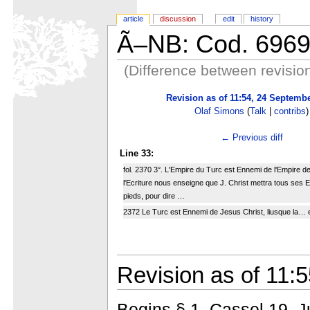
article
discussion
edit
history
Ã–NB: Cod. 696
(Difference between revisio
Revision as of 11:54, 24 Septemb
Olaf Simons
(
Talk
|
contribs
)
← Previous diff
Line 33:
fol. 2370 3°. L'Empire du Turc est Ennemi de l'Empire de
l'Ecriture nous enseigne que J. Christ mettra tous ses
pieds, pour dire …
2372 Le Turc est Ennemi de Jesus Christ, liusque la… e
Revision as of 11:
Begins § 1, Cassel 19. J