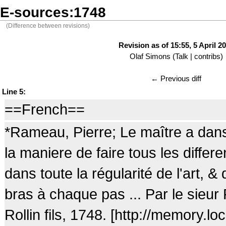
E-sources:1748
(Difference between revisions)
Revision as of 15:55, 5 April 2
Olaf Simons
(
Talk
|
contribs
)
← Previous diff
Line 5:
==French==
*Rameau, Pierre; Le maître a dan
la maniere de faire tous les diffe
dans toute la régularité de l'art, &
bras à chaque pas ... Par le sieur
Rollin fils, 1748. [http://memory.lo