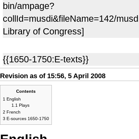
bin/ampage?
collId=musdi&fileName=142/mus
Library of Congress]
{{1650-1750:E-texts}}
Revision as of 15:56, 5 April 2008
Contents
1
English
1.1
Plays
2
French
3
E-sources 1650-1750